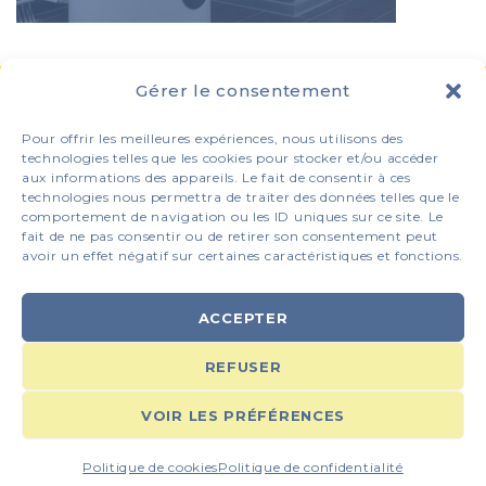
Gérer le consentement
ADRESSE
Avenue de la Reine des Prés 2-4
Pour offrir les meilleures expériences, nous utilisons des
1020 Laeken (Bruxelles)
technologies telles que les cookies pour stocker et/ou accéder
aux informations des appareils. Le fait de consentir à ces
technologies nous permettra de traiter des données telles que le
comportement de navigation ou les ID uniques sur ce site. Le
TEL
+32 (0)2 216 41 90
fait de ne pas consentir ou de retirer son consentement peut
FAX
+32 (0)2 245 21 72
avoir un effet négatif sur certaines caractéristiques et fonctions.
MAIL
matec@skynet.be
ACCEPTER
Contactez-nous
REFUSER
VOIR LES PRÉFÉRENCES
COPYRIGHT © 2026
I-LOGICS
| ALL RIGHTS RESERVED |
POLITIQUE DE CONFIDENTIALITÉ
Politique de cookies
Politique de confidentialité