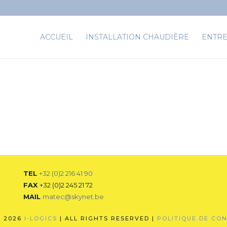
ACCUEIL
INSTALLATION CHAUDIÈRE
ENTRE
TEL
+32 (0)2 216 41 90
FAX
+32 (0)2 245 21 72
MAIL
matec@skynet.be
© 2026
I-LOGICS
| ALL RIGHTS RESERVED |
POLITIQUE DE CON