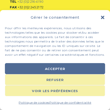
TEL
+32 (0)2 216 41 90
FAX
+32 (0)2 245 21 72
MAIL
matec@skynet.be
Gérer le consentement
Pour offrir les meilleures expériences, nous utilisons des
technologies telles que les cookies pour stocker et/ou accéder
Contactez-nous
aux informations des appareils. Le fait de consentir à ces
technologies nous permettra de traiter des données telles que le
comportement de navigation ou les ID uniques sur ce site. Le
fait de ne pas consentir ou de retirer son consentement peut
COPYRIGHT © 2026
I-LOGICS
| ALL RIGHTS RESERVED |
avoir un effet négatif sur certaines caractéristiques et fonctions.
POLITIQUE DE CONFIDENTIALITÉ
ACCEPTER
REFUSER
VOIR LES PRÉFÉRENCES
Politique de cookies
Politique de confidentialité