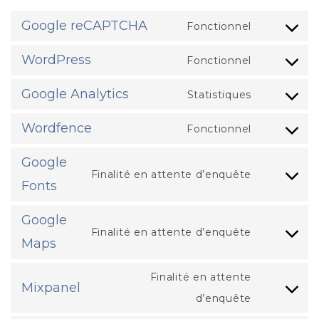
Google reCAPTCHA
Fonctionnel
Consent
to
WordPress
Fonctionnel
Consent
service
to
Google Analytics
Statistiques
google-
Consent
service
recaptcha
to
Wordfence
Fonctionnel
wordpress
Consent
service
to
Google
google-
Finalité en attente d’enquête
service
Fonts
Consent
analytics
wordfenc
to
Google
service
Finalité en attente d’enquête
Maps
Consent
google-
to
fonts
Finalité en attente
service
Mixpanel
Consent
d’enquête
google-